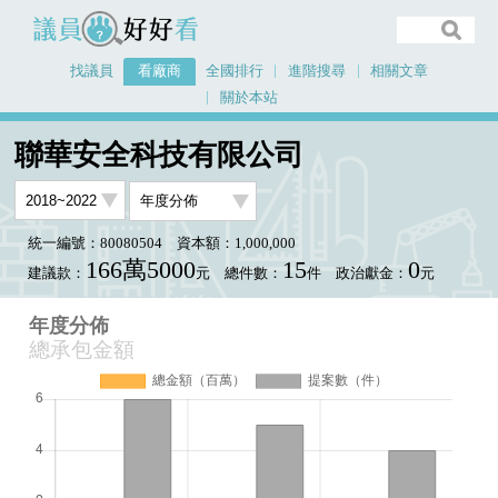
議員好好看
找議員
看廠商
全國排行
進階搜尋
相關文章
關於本站
首頁
看廠商
聯華安全科技有限公司
年度分佈
聯華安全科技有限公司
統一編號：80080504
資本額：1,000,000
166萬5000
15
0
建議款：
元
總件數：
件
政治獻金：
元
年度分佈
總承包金額