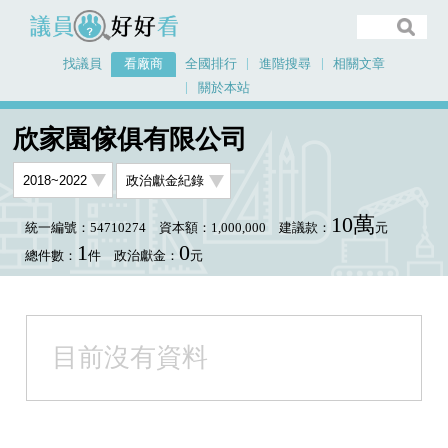
議員好好看
找議員
看廠商
全國排行
進階搜尋
相關文章
關於本站
首頁
看廠商
欣家園傢俱有限公司
欣家園傢俱有限公司
10萬
統一編號：54710274
資本額：1,000,000
建議款：
元
1
0
總件數：
件
政治獻金：
元
目前沒有資料