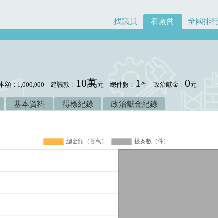
找議員
看廠商
全國排
10萬
1
0
本額：1,000,000
建議款：
元
總件數：
件
政治獻金：
元
基本資料
得標紀錄
政治獻金紀錄