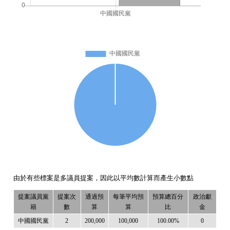
由於有些標案是多議員提案，因此以平均數計算而產生小數點
提案議員黨
提案次
通過預
每筆平均預
預算總百分
政治獻
籍
數
算
算
比
金
中國國民黨
2
200,000
100,000
100.00%
0