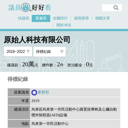
議員好好看
找議員
看廠商
全國排行
進階搜尋
相關文章
關於本站
首頁
看廠商
原始人科技有限公司
議員排行資料
原始人科技有限公司
20萬
2
0
建議款：
元
總件數：
件
政治獻金：
元
得標紀錄
劉哲彰
2019
烏來區烏來第一市民活動中心購置按摩椅及心臟自動
體外除顫器(AED)設備
烏來第一市民活動中心