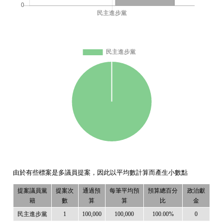
由於有些標案是多議員提案，因此以平均數計算而產生小數點
提案議員黨
提案次
通過預
每筆平均預
預算總百分
政治獻
籍
數
算
算
比
金
民主進步黨
1
100,000
100,000
100.00%
0