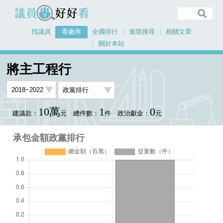
議員好好看
找議員
看廠商
全國排行
進階搜尋
相關文章
關於本站
首頁
看廠商
將主工程行
承包金額政黨排行
將主工程行
10萬
1
0
建議款：
元
總件數：
件
政治獻金：
元
承包金額政黨排行