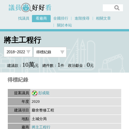
議員好好看
找議員
看廠商
全國排行
進階搜尋
相關文章
關於本站
首頁
看廠商
將主工程行
議員排行資料
將主工程行
10萬
1
0
建議款：
元
總件數：
件
政治獻金：
元
得標紀錄
彭成龍
2020
廳舍整修工程
土城分局
將主工程行