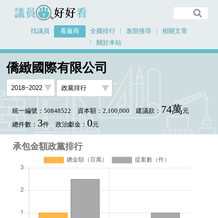
議員好好看
找議員
看廠商
全國排行
進階搜尋
相關文章
關於本站
首頁
看廠商
僑緻國際有限公司
承包金額政黨排行
僑緻國際有限公司
74萬
統一編號：50848522
資本額：2,100,000
建議款：
元
3
0
總件數：
件
政治獻金：
元
承包金額政黨排行