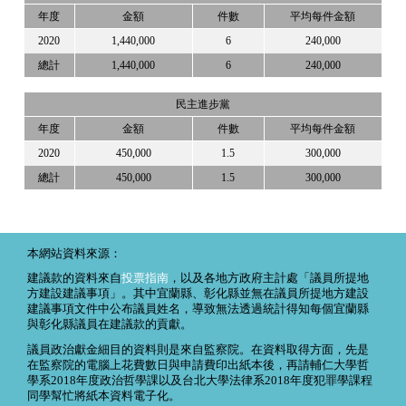
年度
金額
件數
平均每件金額
2020
1,440,000
6
240,000
總計
1,440,000
6
240,000
民主進步黨
年度
金額
件數
平均每件金額
2020
450,000
1.5
300,000
總計
450,000
1.5
300,000
本網站資料來源：
建議款的資料來自
投票指南
，以及各地方政府主計處「議員所提地
方建設建議事項」。其中宜蘭縣、彰化縣並無在議員所提地方建設
建議事項文件中公布議員姓名，導致無法透過統計得知每個宜蘭縣
與彰化縣議員在建議款的貢獻。
議員政治獻金細目的資料則是來自監察院。在資料取得方面，先是
在監察院的電腦上花費數日與申請費印出紙本後，再請輔仁大學哲
學系2018年度政治哲學課以及台北大學法律系2018年度犯罪學課程
同學幫忙將紙本資料電子化。