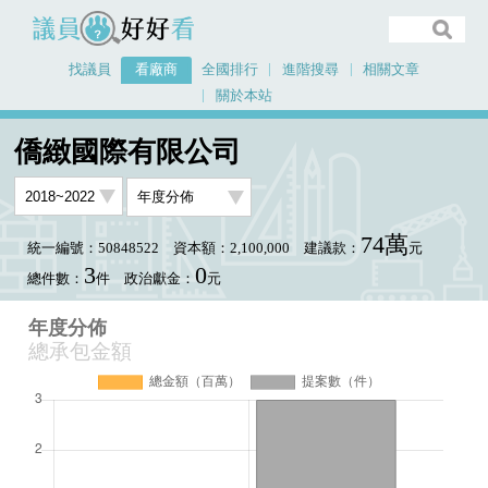
議員好好看
找議員
看廠商
全國排行
進階搜尋
相關文章
關於本站
首頁
看廠商
僑緻國際有限公司
年度分佈
僑緻國際有限公司
74萬
統一編號：50848522
資本額：2,100,000
建議款：
元
3
0
總件數：
件
政治獻金：
元
年度分佈
總承包金額