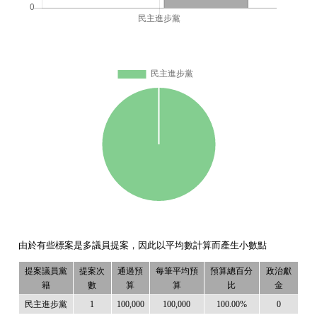
由於有些標案是多議員提案，因此以平均數計算而產生小數點
提案議員黨
提案次
通過預
每筆平均預
預算總百分
政治獻
籍
數
算
算
比
金
民主進步黨
1
100,000
100,000
100.00%
0