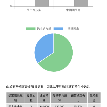
由於有些標案是多議員提案，因此以平均數計算而產生小數點
提案議員黨
提案次
通過預
每筆平均預
預算總百分
政治獻
籍
數
算
算
比
金
民主進步黨
2
244,000
122,000
65.59%
0