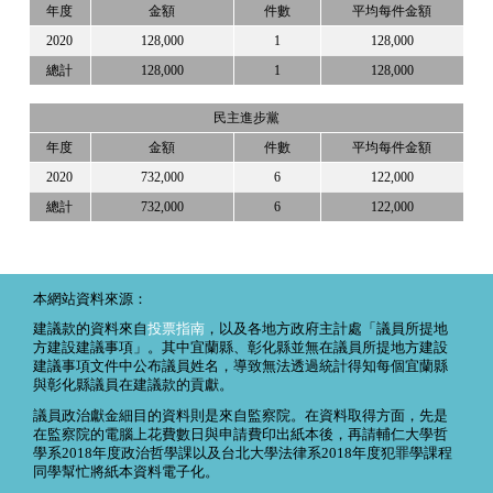
年度
金額
件數
平均每件金額
2020
128,000
1
128,000
總計
128,000
1
128,000
民主進步黨
年度
金額
件數
平均每件金額
2020
732,000
6
122,000
總計
732,000
6
122,000
本網站資料來源：
建議款的資料來自
投票指南
，以及各地方政府主計處「議員所提地
方建設建議事項」。其中宜蘭縣、彰化縣並無在議員所提地方建設
建議事項文件中公布議員姓名，導致無法透過統計得知每個宜蘭縣
與彰化縣議員在建議款的貢獻。
議員政治獻金細目的資料則是來自監察院。在資料取得方面，先是
在監察院的電腦上花費數日與申請費印出紙本後，再請輔仁大學哲
學系2018年度政治哲學課以及台北大學法律系2018年度犯罪學課程
同學幫忙將紙本資料電子化。