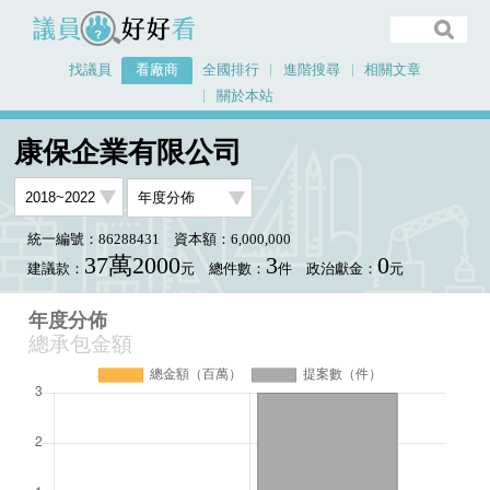
議員好好看
找議員
看廠商
全國排行
進階搜尋
相關文章
關於本站
首頁
看廠商
康保企業有限公司
年度分佈
康保企業有限公司
統一編號：86288431
資本額：6,000,000
37萬2000
3
0
建議款：
元
總件數：
件
政治獻金：
元
年度分佈
總承包金額