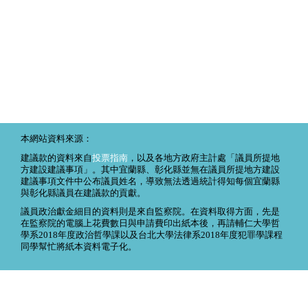
本網站資料來源：
建議款的資料來自
投票指南
，以及各地方政府主計處「議員所提地
方建設建議事項」。其中宜蘭縣、彰化縣並無在議員所提地方建設
建議事項文件中公布議員姓名，導致無法透過統計得知每個宜蘭縣
與彰化縣議員在建議款的貢獻。
議員政治獻金細目的資料則是來自監察院。在資料取得方面，先是
在監察院的電腦上花費數日與申請費印出紙本後，再請輔仁大學哲
學系2018年度政治哲學課以及台北大學法律系2018年度犯罪學課程
同學幫忙將紙本資料電子化。