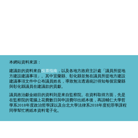
本網站資料來源：
建議款的資料來自
投票指南
，以及各地方政府主計處「議員所提地
方建設建議事項」。其中宜蘭縣、彰化縣並無在議員所提地方建設
建議事項文件中公布議員姓名，導致無法透過統計得知每個宜蘭縣
與彰化縣議員在建議款的貢獻。
議員政治獻金細目的資料則是來自監察院。在資料取得方面，先是
在監察院的電腦上花費數日與申請費印出紙本後，再請輔仁大學哲
學系2018年度政治哲學課以及台北大學法律系2018年度犯罪學課程
同學幫忙將紙本資料電子化。