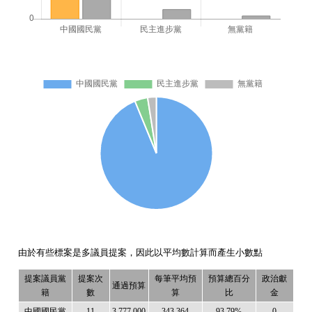
由於有些標案是多議員提案，因此以平均數計算而產生小數點
提案議員黨
提案次
每筆平均預
預算總百分
政治獻
通過預算
籍
數
算
比
金
中國國民黨
11
3,777,000
343,364
93.79%
0