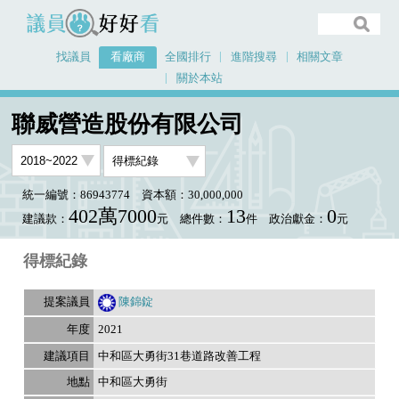
議員好好看
找議員
看廠商
全國排行
進階搜尋
相關文章
關於本站
首頁
看廠商
聯威營造股份有限公司
議員排行資料
聯威營造股份有限公司
統一編號：86943774
資本額：30,000,000
402萬7000
13
0
建議款：
元
總件數：
件
政治獻金：
元
得標紀錄
陳錦錠
2021
中和區大勇街31巷道路改善工程
中和區大勇街