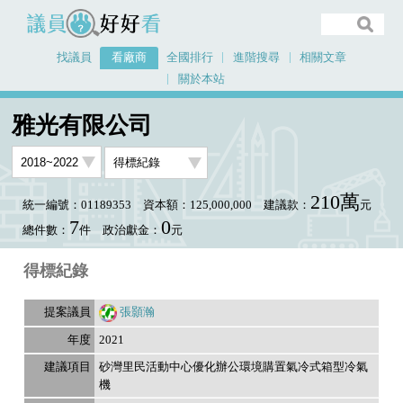
議員好好看
找議員
看廠商
全國排行
進階搜尋
相關文章
關於本站
首頁
看廠商
雅光有限公司
議員排行資料
雅光有限公司
210萬
統一編號：01189353
資本額：125,000,000
建議款：
元
7
0
總件數：
件
政治獻金：
元
得標紀錄
張顥瀚
2021
砂灣里民活動中心優化辦公環境購置氣冷式箱型冷氣
機