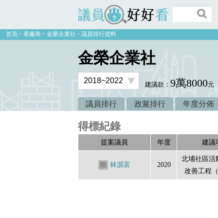
議員好好看
首頁
看廠商
金榮企業社
議員排行資料
金榮企業社
9萬8000
建議款：
元
議員排行
政黨排行
年度分佈
得標紀錄
提案議員
年度
建議
北埔社區活
林源富
2020
改善工程（