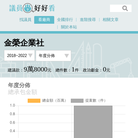
議員好好看
找議員
看廠商
全國排行
進階搜尋
相關文章
關於本站
首頁
看廠商
金榮企業社
年度分佈
金榮企業社
9萬8000
1
0
建議款：
元
總件數：
件
政治獻金：
元
年度分佈
總承包金額