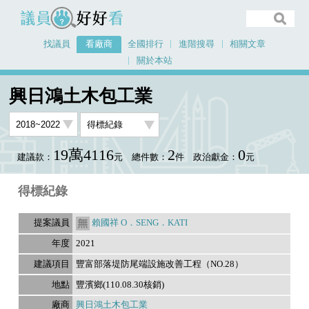
議員好好看
找議員
看廠商
全國排行
進階搜尋
相關文章
關於本站
首頁
看廠商
興日鴻土木包工業
議員排行資料
興日鴻土木包工業
19萬4116
2
0
建議款：
元
總件數：
件
政治獻金：
元
得標紀錄
賴國祥 O．SENG．KATI
2021
豐富部落堤防尾端設施改善工程（NO.28）
豐濱鄉(110.08.30核銷)
興日鴻土木包工業