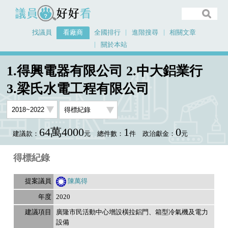
議員好好看
找議員
看廠商
全國排行
進階搜尋
相關文章
關於本站
首頁
看廠商
1.得興電器有限公司 2.中大鋁業行 3.梁氏水電工程有限公司
1.得興電器有限公司 2.中大鋁業行
議員排行資料
3.梁氏水電工程有限公司
64萬4000
1
0
建議款：
元
總件數：
件
政治獻金：
元
得標紀錄
陳萬得
2020
廣隆市民活動中心增設橫拉鋁門、箱型冷氣機及電力
設備