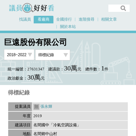
議員好好看
找議員
看廠商
全國排行
進階搜尋
相關文章
關於本站
首頁
看廠商
巨遠股份有限公司
議員排行資料
巨遠股份有限公司
30萬
1
統一編號：27631347
建議款：
元
總件數：
件
30萬
政治獻金：
元
得標紀錄
張永輝
2019
名間國中「冷氣空調設備」
名間鄉中山村