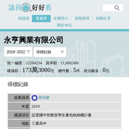
議員好好看
找議員
看廠商
全國排行
進階搜尋
相關文章
關於本站
首頁
看廠商
永亨興業有限公司
議員排行資料
永亨興業有限公司
統一編號：22284234
資本額：11,000,000
173萬3000
5
0
建議款：
元
總件數：
件
政治獻金：
元
得標紀錄
黃桂蘭
2019
設置國中部教室學生書包收納櫃計畫
三重高中