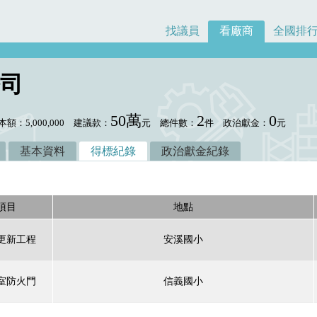
找議員
看廠商
全國排
司
50萬
2
0
本額：5,000,000
建議款：
元
總件數：
件
政治獻金：
元
基本資料
得標紀錄
政治獻金紀錄
項目
地點
更新工程
安溪國小
室防火門
信義國小