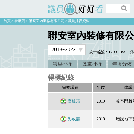
議員好好看
首頁
看廠商
聯安室內裝修有限公司
議員排行資料
聯安室內裝修有限公
統一編號：12991168
資
議員排行
政黨排行
年度分佈
得標紀錄
提案議員
年度
建議
高敏慧
2019
教室門板
彭成龍
2019
增設地下