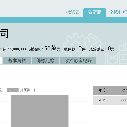
找議員
看廠商
全國排
司
50萬
2
0
本額：5,000,000
建議款：
元
總件數：
件
政治獻金：
元
基本資料
得標紀錄
政治獻金紀錄
年度
金
2019
500