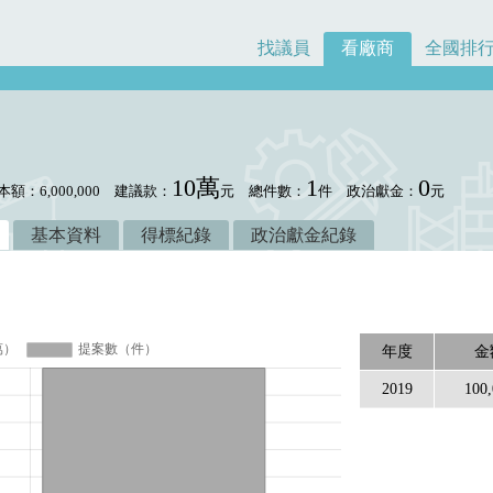
找議員
看廠商
全國排
10萬
1
0
本額：6,000,000
建議款：
元
總件數：
件
政治獻金：
元
基本資料
得標紀錄
政治獻金紀錄
年度
金
2019
100