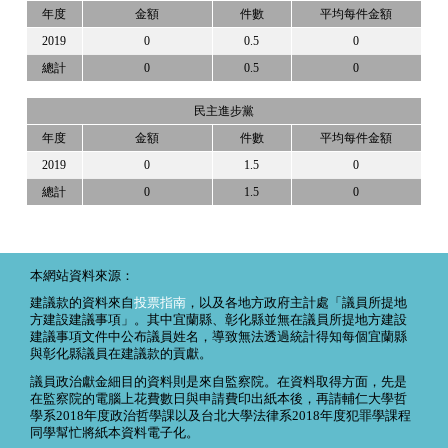
年度
金額
件數
平均每件金額
2019
0
0.5
0
總計
0
0.5
0
民主進步黨
年度
金額
件數
平均每件金額
2019
0
1.5
0
總計
0
1.5
0
本網站資料來源：
建議款的資料來自
投票指南
，以及各地方政府主計處「議員所提地
方建設建議事項」。其中宜蘭縣、彰化縣並無在議員所提地方建設
建議事項文件中公布議員姓名，導致無法透過統計得知每個宜蘭縣
與彰化縣議員在建議款的貢獻。
議員政治獻金細目的資料則是來自監察院。在資料取得方面，先是
在監察院的電腦上花費數日與申請費印出紙本後，再請輔仁大學哲
學系2018年度政治哲學課以及台北大學法律系2018年度犯罪學課程
同學幫忙將紙本資料電子化。