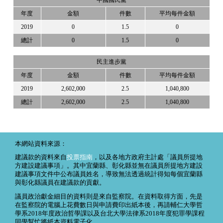
中國國民黨
年度
金額
件數
平均每件金額
2019
0
1.5
0
總計
0
1.5
0
民主進步黨
年度
金額
件數
平均每件金額
2019
2,602,000
2.5
1,040,800
總計
2,602,000
2.5
1,040,800
本網站資料來源：
建議款的資料來自
投票指南
，以及各地方政府主計處「議員所提地
方建設建議事項」。其中宜蘭縣、彰化縣並無在議員所提地方建設
建議事項文件中公布議員姓名，導致無法透過統計得知每個宜蘭縣
與彰化縣議員在建議款的貢獻。
議員政治獻金細目的資料則是來自監察院。在資料取得方面，先是
在監察院的電腦上花費數日與申請費印出紙本後，再請輔仁大學哲
學系2018年度政治哲學課以及台北大學法律系2018年度犯罪學課程
同學幫忙將紙本資料電子化。