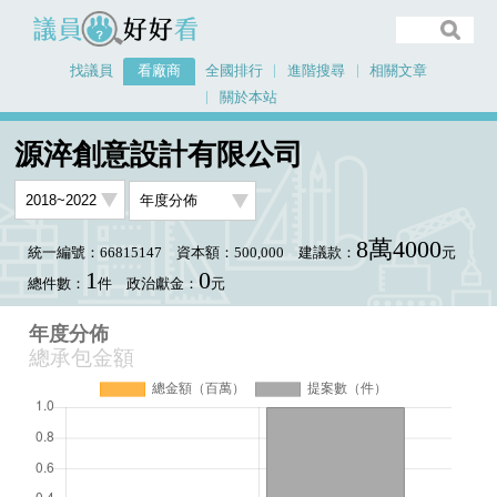
議員好好看
找議員
看廠商
全國排行
進階搜尋
相關文章
關於本站
首頁
看廠商
源淬創意設計有限公司
年度分佈
源淬創意設計有限公司
8萬4000
統一編號：66815147
資本額：500,000
建議款：
元
1
0
總件數：
件
政治獻金：
元
年度分佈
總承包金額