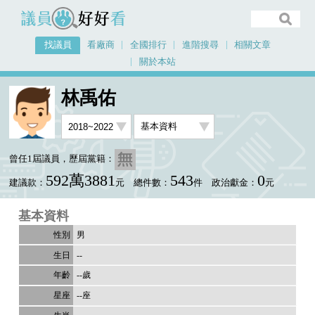
議員好好看
找議員
看廠商
全國排行
進階搜尋
相關文章
關於本站
首頁
找議員
林禹佑
基本資料
林禹佑
曾任1屆議員，歷屆黨籍：
592萬3881
543
0
建議款：
元
總件數：
件
政治獻金：
元
基本資料
男
--
--歲
--座