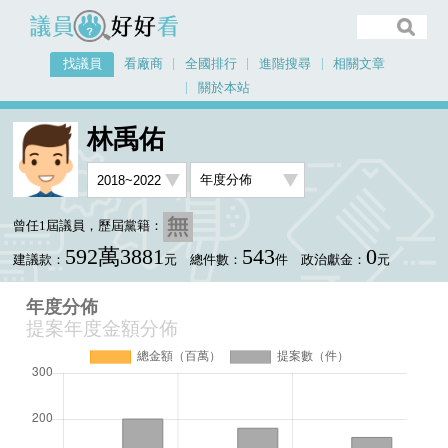
議員好好看
找議員
看廠商
全國排行
進階搜尋
相關文章
關於本站
首頁
找議員
林禹佑
提案年度金額分佈
林禹佑
曾任1屆議員，歷屆黨籍：
592萬3881
543
0
建議款：
元
總件數：
件
政治獻金：
元
年度分佈
提案年度金額分佈