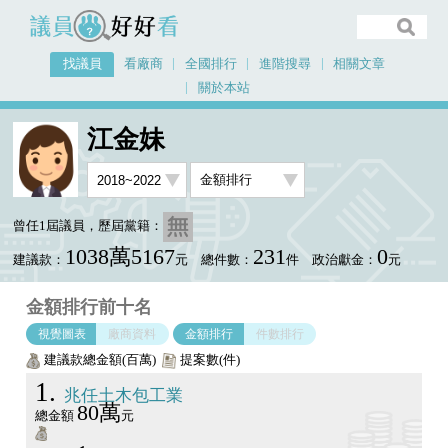
議員好好看
找議員
看廠商
全國排行
進階搜尋
相關文章
關於本站
首頁
找議員
江金妹
金額排行視覺圖表
江金妹
曾任1屆議員，歷屆黨籍：
1038萬5167
231
0
建議款：
元
總件數：
件
政治獻金：
元
金額排行前十名
視覺圖表
廠商資料
金額排行
件數排行
建議款總金額(百萬)
提案數(件)
1
兆任土木包工業
80萬
總金額
元