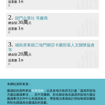
1
提案數
件
2
囍門企業社 等廠商
30萬
總金額
元
1
提案數
件
3
補助屏東縣三地門鄉莎卡蘭部落人文關懷協會
等
20萬
總金額
元
1
提案數
件
本網站資料來源：
建議款的資料來自
投票指南
，以及各地方政府主計處「議員所提地
方建設建議事項」。其中宜蘭縣、彰化縣並無在議員所提地方建設
建議事項文件中公布議員姓名，導致無法透過統計得知每個宜蘭縣
與彰化縣議員在建議款的貢獻。