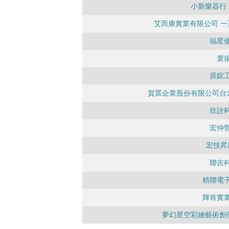
小新樂器行
艾而康實業有限公司 一
福星
寰
原鋐
賀眾企業股份有限公司台
欣詮
宏仲
宏技昇
聯吉
精聯電
輝肯實
夢幻星空彩繪藝術創