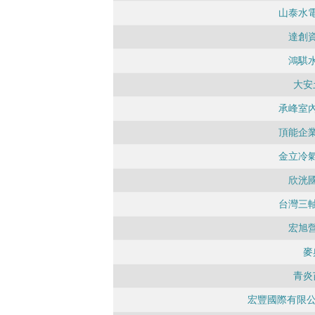
山泰水
達創
鴻騏
大安
承峰室
頂能企
金立冷
欣洸
台灣三
宏旭
麥
青炎
宏豐國際有限公