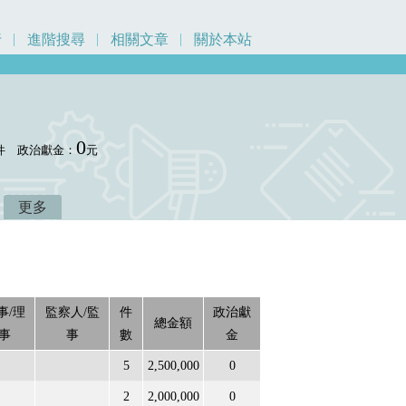
行
進階搜尋
相關文章
關於本站
0
件
政治獻金：
元
更多
事/理
監察人/監
件
政治獻
總金額
事
事
數
金
5
2,500,000
0
2
2,000,000
0