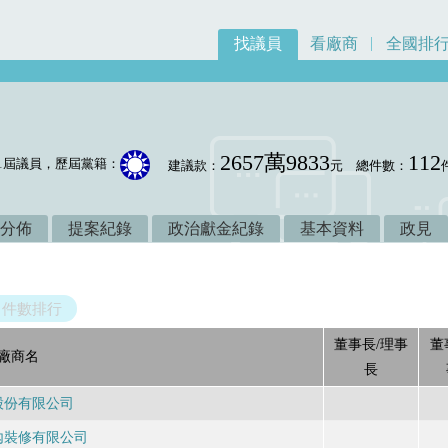
找議員
看廠商
全國排
2657萬9833
112
1屆議員，歷屆黨籍：
建議款：
元
總件數：
分佈
提案紀錄
政治獻金紀錄
基本資料
政見
件數排行
董事長/理事
董
廠商名
長
股份有限公司
內裝修有限公司