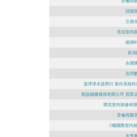
音倫視
冠德
立德
兆信室內
德洲
喜鴻
永躍
吉邦
汲淨淨水器商行 新向系統科
順益鐵櫃傢俱有限公司 賀眾
聯克室內裝修有限
音倫視聽
欐國際室內
永亨