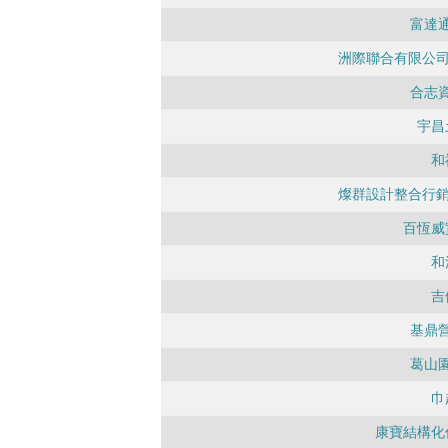
富達
洲際聯合有限公司
合志
宇昌
和
燦群設計整合行銷
百恆威
和
吉
基鼎
葛山
巾
康寶結構化