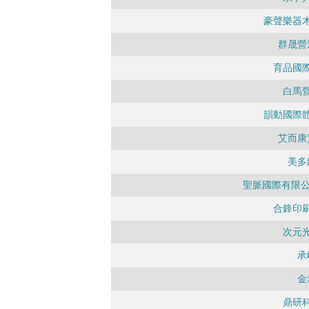
豪聲樂器
群晟營
育品國
白馬
韻動國際
艾而康
美多
聖脈國際有限公
合鋒印
次元
承
金
鼎研