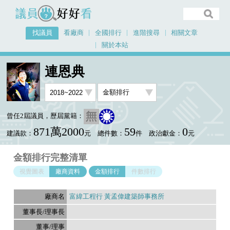
議員好好看
找議員
看廠商
全國排行
進階搜尋
相關文章
關於本站
首頁
找議員
連恩典
金額排行廠商資料
連恩典
曾任2屆議員，歷屆黨籍：
871萬2000
59
0
建議款：
元
總件數：
件
政治獻金：
元
金額排行完整清單
視覺圖表
廠商資料
金額排行
件數排行
富緯工程行 黃孟偉建築師事務所