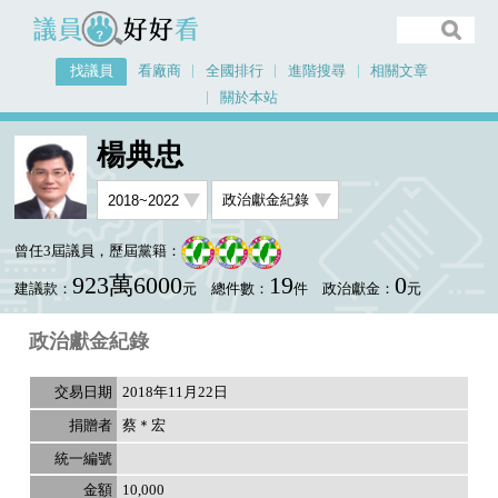
議員好好看
找議員
看廠商
全國排行
進階搜尋
相關文章
關於本站
首頁
找議員
楊典忠
選舉政見
楊典忠
曾任3屆議員，歷屆黨籍：
923萬6000
19
0
建議款：
元
總件數：
件
政治獻金：
元
政治獻金紀錄
2018年11月22日
蔡＊宏
10,000