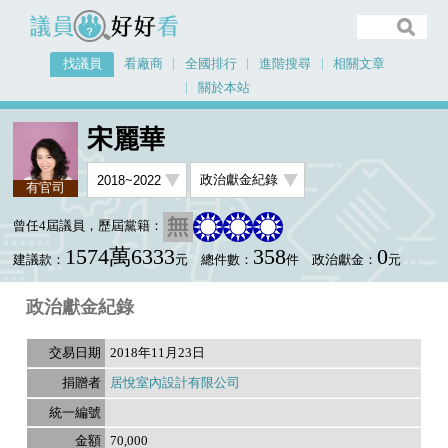
議員好好看
找議員
看廠商
全國排行
進階搜尋
相關文章
關於本站
首頁
找議員
宋麗華
選舉政見
宋麗華
有官司
曾任4屆議員，歷屆黨籍：
1574萬6333
358
0
建議款：
元
總件數：
件
政治獻金：
元
政治獻金紀錄
2018年11月23日
居悅室內設計有限公司
70,000