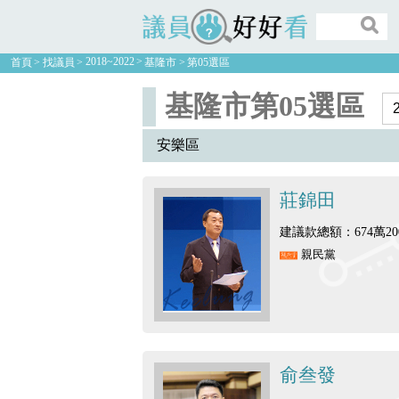
議員好好看
2018~2022
首頁
找議員
基隆市
第05選區
基隆市第05選區
安樂區
莊錦田
建議款總額：674萬20
親民黨
俞叁發