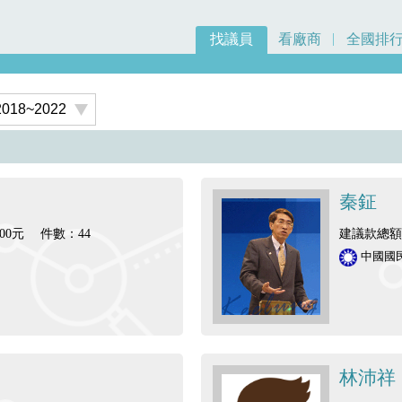
找議員
看廠商
全國排
秦鉦
00元
件數：44
建議款總額：
中國國
林沛祥