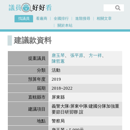
議員好好看
找議員
看廠商
全國排行
進階搜尋
相關文章
關於本站
首頁
建議款資料
建議款資料
唐玉琴
張平原
方一祥
提案議員
陳哲蕙
分類
活動
預算年度
2019
屆期
2018~2022
直轄縣市
屏東縣
義警大隊/屏東中隊/建國分隊加強重
建議項目
要節日研習聯 誼
地點
警察局
唐玉琴：5,000元