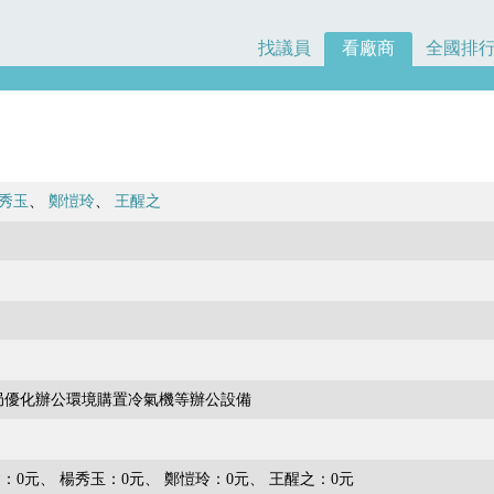
找議員
看廠商
全國排
秀玉
鄭愷玲
王醒之
局優化辦公環境購置冷氣機等辦公設備
：0元
楊秀玉：0元
鄭愷玲：0元
王醒之：0元