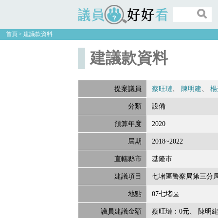
議員好好看
首頁
建議款資料
建議款資料
提案議員
蔡旺璉
陳明建
楊
分類
設備
預算年度
2020
屆期
2018~2022
直轄縣市
基隆市
建議項目
七堵區警察局第三分
地點
07七堵區
議員建議金額
蔡旺璉：0元
陳明建