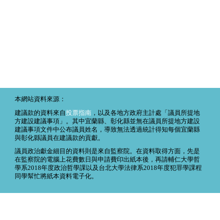
本網站資料來源：
建議款的資料來自
投票指南
，以及各地方政府主計處「議員所提地
方建設建議事項」。其中宜蘭縣、彰化縣並無在議員所提地方建設
建議事項文件中公布議員姓名，導致無法透過統計得知每個宜蘭縣
與彰化縣議員在建議款的貢獻。
議員政治獻金細目的資料則是來自監察院。在資料取得方面，先是
在監察院的電腦上花費數日與申請費印出紙本後，再請輔仁大學哲
學系2018年度政治哲學課以及台北大學法律系2018年度犯罪學課程
同學幫忙將紙本資料電子化。