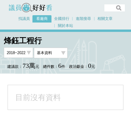
議員好好看
找議員
看廠商
全國排行
進階搜尋
相關文章
關於本站
首頁
看廠商
烽鈺工程行
烽鈺工程行
73萬
6
0
建議款：
元
總件數：
件
政治獻金：
元
目前沒有資料