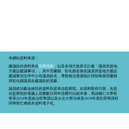
本網站資料來源：
建議款的資料來自
投票指南
，以及各地方政府主計處「議員所提地
方建設建議事項」。其中宜蘭縣、彰化縣並無在議員所提地方建設
建議事項文件中公布議員姓名，導致無法透過統計得知每個宜蘭縣
與彰化縣議員在建議款的貢獻。
議員政治獻金細目的資料則是來自監察院。在資料取得方面，先是
在監察院的電腦上花費數日與申請費印出紙本後，再請輔仁大學哲
學系2018年度政治哲學課以及台北大學法律系2018年度犯罪學課程
同學幫忙將紙本資料電子化。