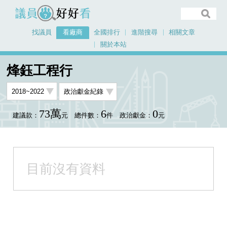
議員好好看
找議員
看廠商
全國排行
進階搜尋
相關文章
關於本站
首頁
看廠商
烽鈺工程行
烽鈺工程行
73萬
6
0
建議款：
元
總件數：
件
政治獻金：
元
目前沒有資料