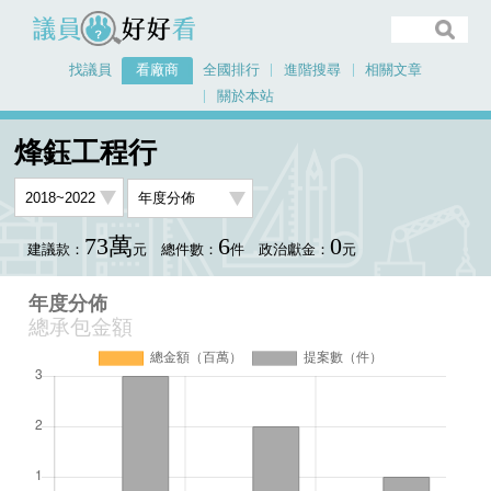
議員好好看
找議員
看廠商
全國排行
進階搜尋
相關文章
關於本站
首頁
看廠商
烽鈺工程行
年度分佈
烽鈺工程行
73萬
6
0
建議款：
元
總件數：
件
政治獻金：
元
年度分佈
總承包金額