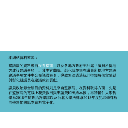
本網站資料來源：
建議款的資料來自
投票指南
，以及各地方政府主計處「議員所提地
方建設建議事項」。其中宜蘭縣、彰化縣並無在議員所提地方建設
建議事項文件中公布議員姓名，導致無法透過統計得知每個宜蘭縣
與彰化縣議員在建議款的貢獻。
議員政治獻金細目的資料則是來自監察院。在資料取得方面，先是
在監察院的電腦上花費數日與申請費印出紙本後，再請輔仁大學哲
學系2018年度政治哲學課以及台北大學法律系2018年度犯罪學課程
同學幫忙將紙本資料電子化。