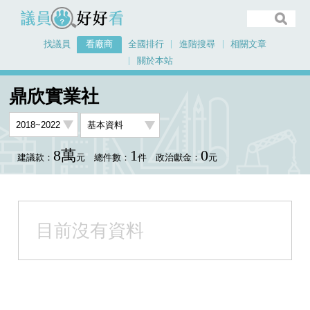
議員好好看
找議員
看廠商
全國排行
進階搜尋
相關文章
關於本站
首頁
看廠商
鼎欣實業社
鼎欣實業社
8萬
1
0
建議款：
元
總件數：
件
政治獻金：
元
目前沒有資料