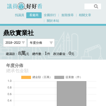
議員好好看
找議員
看廠商
全國排行
進階搜尋
相關文章
關於本站
首頁
看廠商
鼎欣實業社
年度分佈
鼎欣實業社
8萬
1
0
建議款：
元
總件數：
件
政治獻金：
元
年度分佈
總承包金額