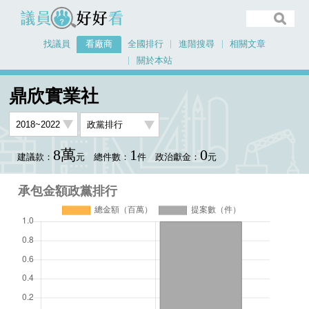
議員好好看
找議員
看廠商
全國排行
進階搜尋
相關文章
關於本站
首頁
看廠商
鼎欣實業社
承包金額政黨排行
鼎欣實業社
8萬
1
0
建議款：
元
總件數：
件
政治獻金：
元
承包金額政黨排行