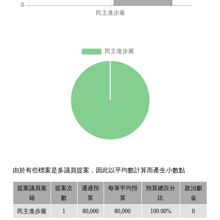
由於有些標案是多議員提案，因此以平均數計算而產生小數點
提案議員黨
提案次
通過預
每筆平均預
預算總百分
政治獻
籍
數
算
算
比
金
民主進步黨
1
80,000
80,000
100.00%
0