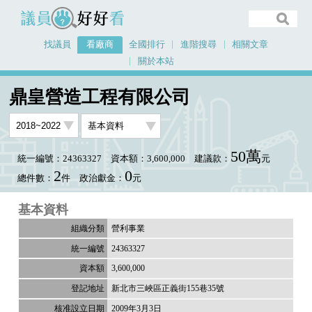
議員好好看
找議員
看廠商
全國排行
進階搜尋
相關文章
關於本站
首頁
看廠商
鼎皇營造工程有限公司
鼎皇營造工程有限公司
50萬
統一編號：24363327
資本額：3,600,000
建議款：
元
2
0
總件數：
件
政治獻金：
元
基本資料
營利事業
24363327
3,600,000
新北市三峽區正義街155巷35號
2009年3月3日