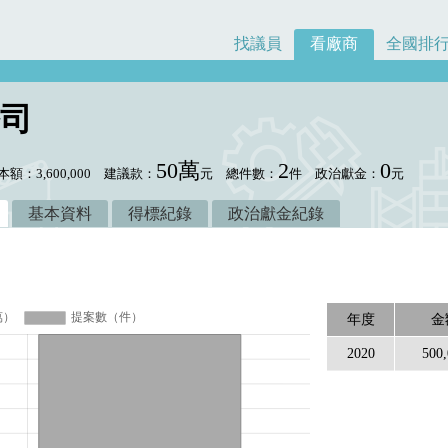
找議員
看廠商
全國排
司
50萬
2
0
本額：3,600,000
建議款：
元
總件數：
件
政治獻金：
元
基本資料
得標紀錄
政治獻金紀錄
年度
金
2020
500