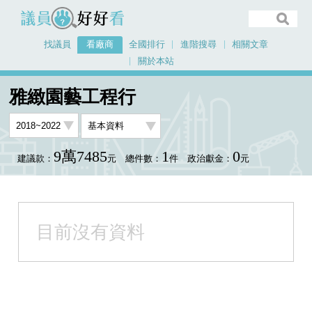
議員好好看
找議員
看廠商
全國排行
進階搜尋
相關文章
關於本站
首頁
看廠商
雅緻園藝工程行
雅緻園藝工程行
9萬7485
1
0
建議款：
元
總件數：
件
政治獻金：
元
目前沒有資料