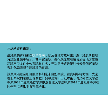
本網站資料來源：
建議款的資料來自
投票指南
，以及各地方政府主計處「議員所提地
方建設建議事項」。其中宜蘭縣、彰化縣並無在議員所提地方建設
建議事項文件中公布議員姓名，導致無法透過統計得知每個宜蘭縣
與彰化縣議員在建議款的貢獻。
議員政治獻金細目的資料則是來自監察院。在資料取得方面，先是
在監察院的電腦上花費數日與申請費印出紙本後，再請輔仁大學哲
學系2018年度政治哲學課以及台北大學法律系2018年度犯罪學課程
同學幫忙將紙本資料電子化。