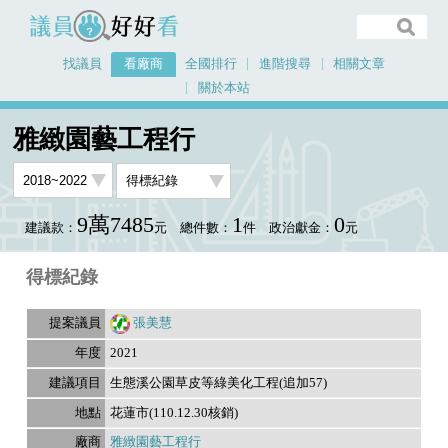
議員好好看
找議員
看廠商
全國排行
進階搜尋
相關文章
關於本站
首頁
看廠商
雅緻園藝工程行
議員排行資料
雅緻園藝工程行
9萬7485
1
0
建議款：
元
總件數：
件
政治獻金：
元
得標紀錄
張美慧
2021
生態溪公園草皮等綠美化工程(追加57)
花蓮市(110.12.30核銷)
雅緻園藝工程行