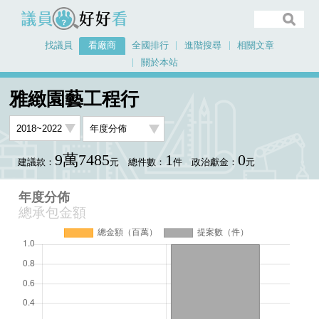
議員好好看
找議員
看廠商
全國排行
進階搜尋
相關文章
關於本站
首頁
看廠商
雅緻園藝工程行
年度分佈
雅緻園藝工程行
9萬7485
1
0
建議款：
元
總件數：
件
政治獻金：
元
年度分佈
總承包金額